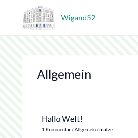
Zum
Inhalt
Wigand52
springen
Allgemein
Hallo
Hallo Welt!
Welt!
1 Kommentar
/
Allgemein
/
matze