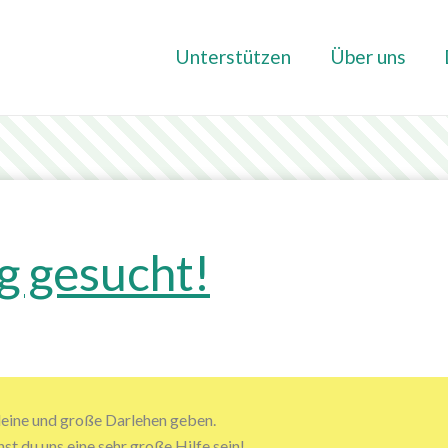
Unterstützen
Über uns
g gesucht!
leine und große Darlehen geben.
t du uns eine sehr große Hilfe sein!